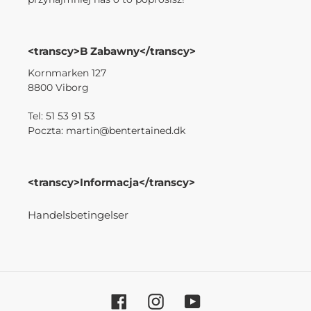
<transcy>B Zabawny</transcy>
Kornmarken 127
8800 Viborg
Tel: 51 53 91 53
Poczta: martin@bentertained.dk
<transcy>Informacja</transcy>
Handelsbetingelser
Facebook
Instagram
YouTube