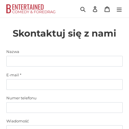
Przejdź
Szukaj
Zaloguj się
Koszyk
do
treści
Skontaktuj się z nami
Nazwa
E-mail
*
Numer telefonu
Wiadomość