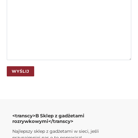
<transcy>B Sklep z gadżetami
rozrywkowymi</transcy>
Najlepszy sklep z gadżetami w sieci, jeśli
przynajmniej nas o to poprosisz!